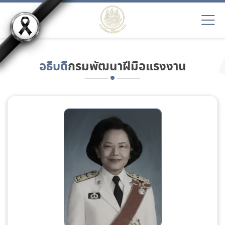
อธิบดี
กรมพัฒนาฝีมือแรงงาน