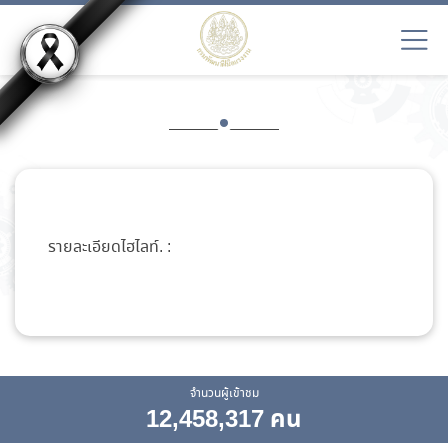
รายละเอียดไฮไลท์. :
จำนวนผู้เข้าชม
12,458,317 คน