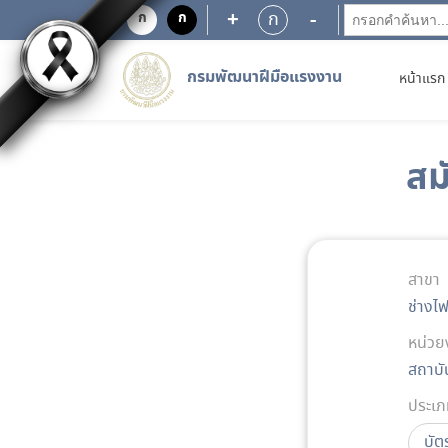
+
-
ก
ก
ก
กรมพัฒนาฝีมือแรงงาน
หน้าแรก
สม
สาขา
ช่างไ
หน่วย
สถาบั
ประเภ