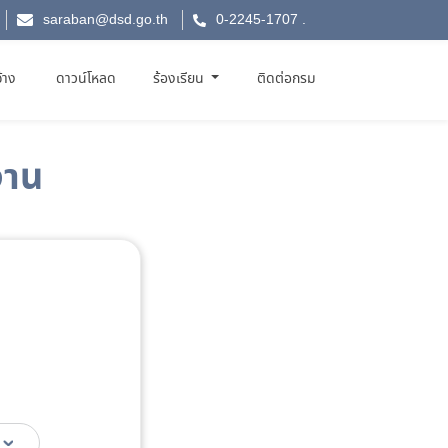
saraban@dsd.go.th
0-2245-1707
.
จ้าง
ดาวน์โหลด
ร้องเรียน
ติดต่อกรม
งาน