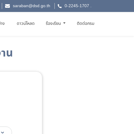
saraban@dsd.go.th
0-2245-1707
.
จ้าง
ดาวน์โหลด
ร้องเรียน
ติดต่อกรม
งาน