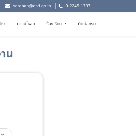
saraban@dsd.go.th
0-2245-1707
.
จ้าง
ดาวน์โหลด
ร้องเรียน
ติดต่อกรม
งาน