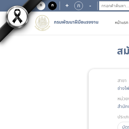
+
-
ก
ก
ก
กรมพัฒนาฝีมือแรงงาน
หน้าแรก
สม
สาขา
ช่างไ
หน่วย
สำนัก
ประเภ