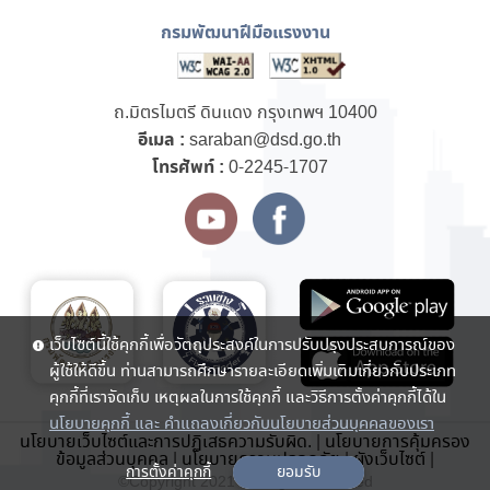
กรมพัฒนาฝีมือแรงงาน
ถ.มิตรไมตรี ดินแดง กรุงเทพฯ 10400
อีเมล :
saraban@dsd.go.th
โทรศัพท์ :
0-2245-1707
เว็บไซต์นี้ใช้คุกกี้เพื่อวัตถุประสงค์ในการปรับปรุงประสบการณ์ของ
ผู้ใช้ให้ดีขึ้น ท่านสามารถศึกษารายละเอียดเพิ่มเติมเกี่ยวกับประเภท
คุกกี้ที่เราจัดเก็บ เหตุผลในการใช้คุกกี้ และวิธีการตั้งค่าคุกกี้ได้ใน
นโยบายคุกกี้ และ คำแถลงเกี่ยวกับนโยบายส่วนบุคคลของเรา
นโยบายเว็บไซต์และการปฏิเสธความรับผิด.
|
นโยบายการคุ้มครอง
ข้อมูลส่วนบุคคล
|
นโยบายความปลอดภัย
|
ผังเว็บไซต์
|
การตั้งค่าคุกกี้
ยอมรับ
©Copyright 2021 . All rights reserved