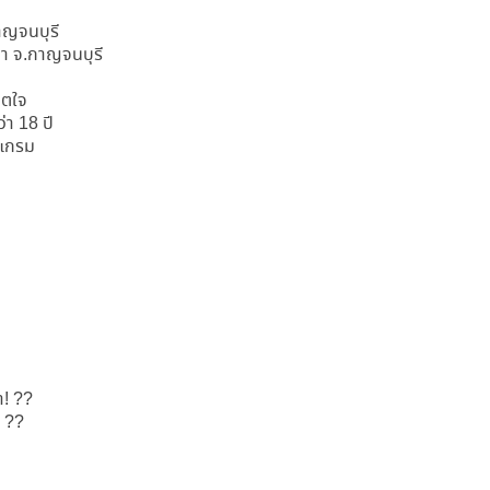
าญจนบุรี
กา จ.กาญจนบุรี
ิตใจ
่า 18 ปี
รแกรม
า! ??
! ??