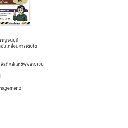
กาญจนบุรี
ับเคลื่อนการเติบโต
จิสติกส์และซัพพลายเชน
l
Management)