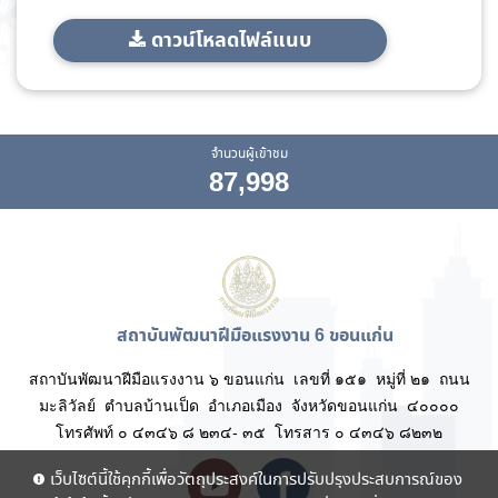
ดาวน์โหลดไฟล์แนบ
จำนวนผู้เข้าชม
87,998
สถาบันพัฒนาฝีมือแรงงาน 6 ขอนแก่น
สถาบันพัฒนาฝีมือแรงงาน ๖ ขอนแก่น เลขที่ ๑๕๑ หมู่ที่ ๒๑ ถนน
มะลิวัลย์ ตำบลบ้านเป็ด อำเภอเมือง จังหวัดขอนแก่น ๔๐๐๐๐
โทรศัพท์ ๐ ๔๓๔๖ ๘ ๒๓๔- ๓๕ โทรสาร ๐ ๔๓๔๖ ๘๒๓๒
เว็บไซต์นี้ใช้คุกกี้เพื่อวัตถุประสงค์ในการปรับปรุงประสบการณ์ของ