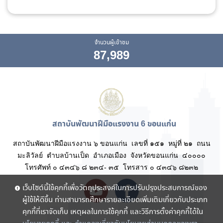
จำนวนผู้เข้าชม
87,989
สถาบันพัฒนาฝีมือแรงงาน 6 ขอนแก่น
สถาบันพัฒนาฝีมือแรงงาน ๖ ขอนแก่น เลขที่ ๑๕๑ หมู่ที่ ๒๑ ถนน
มะลิวัลย์ ตำบลบ้านเป็ด อำเภอเมือง จังหวัดขอนแก่น ๔๐๐๐๐
โทรศัพท์ ๐ ๔๓๔๖ ๘ ๒๓๔- ๓๕ โทรสาร ๐ ๔๓๔๖ ๘๒๓๒
เว็บไซต์นี้ใช้คุกกี้เพื่อวัตถุประสงค์ในการปรับปรุงประสบการณ์ของ
ผู้ใช้ให้ดีขึ้น ท่านสามารถศึกษารายละเอียดเพิ่มเติมเกี่ยวกับประเภท
คุกกี้ที่เราจัดเก็บ เหตุผลในการใช้คุกกี้ และวิธีการตั้งค่าคุกกี้ได้ใน