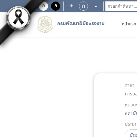
+
-
ก
ก
ก
กรมพัฒนาฝีมือแรงงาน
หน้าแรก
สาขา
การออ
หน่วย
สถาบั
ประเภ